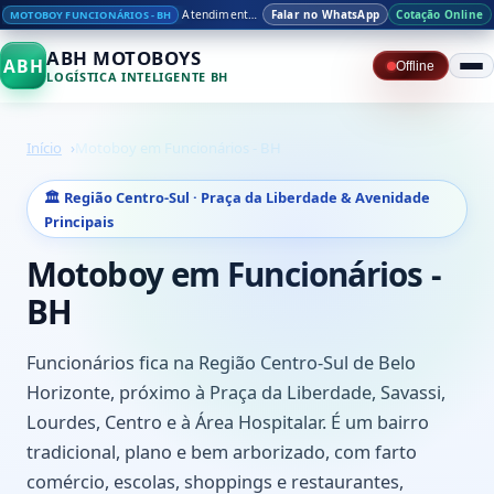
Atendimento especializado na Região Centro-Sul
Falar no WhatsApp
Cotação Online
MOTOBOY FUNCIONÁRIOS - BH
ABH MOTOBOYS
ABH
Offline
LOGÍSTICA INTELIGENTE BH
Início
Motoboy em Funcionários - BH
🏛️ Região Centro-Sul · Praça da Liberdade & Avenidade
Principais
Motoboy em Funcionários -
BH
Funcionários fica na Região Centro-Sul de Belo
Horizonte, próximo à Praça da Liberdade, Savassi,
Lourdes, Centro e à Área Hospitalar. É um bairro
tradicional, plano e bem arborizado, com farto
comércio, escolas, shoppings e restaurantes,