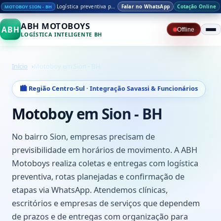
Logística preventiva para empresas no Sion
Falar no WhatsApp
Cotação Online
MOTOBOY SION - BH
ABH MOTOBOYS
ABH
Offline
LOGÍSTICA INTELIGENTE BH
Início
Motoboy em Sion - BH
🏙️ Região Centro-Sul · Integração Savassi & Funcionários
Motoboy em Sion - BH
No bairro Sion, empresas precisam de
previsibilidade em horários de movimento. A ABH
Motoboys realiza coletas e entregas com logística
preventiva, rotas planejadas e confirmação de
etapas via WhatsApp. Atendemos clínicas,
escritórios e empresas de serviços que dependem
de prazos e de entregas com organização para